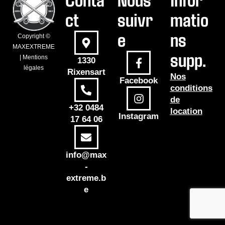
ct
suivr
matio
e
ns
Copyright ©
MAXEXTREME
supp.
| Mentions
1330
légales
Rixensart
Nos
Facebook
conditions
de
+32 0484
location
Instagram
17 64 06
info@max
-
extreme.b
e