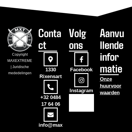
Conta
Volg
Aanvu
ct
ons
llende
infor
Copyright
MAXEXTREME
matie
| Juridische
1330
Facebook
mededelingen
Rixensart
Onze
huurvoor
Instagram
waarden
+32 0484
17 64 06
info@max
-