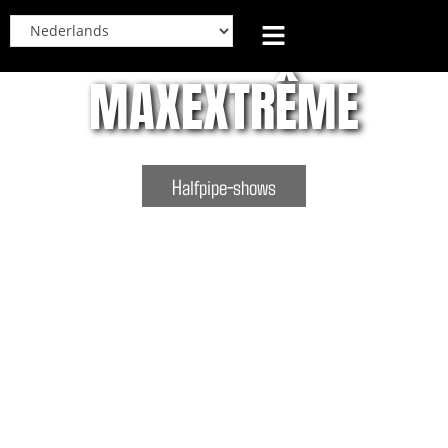
MAXEXTRÊME
Halfpipe-shows