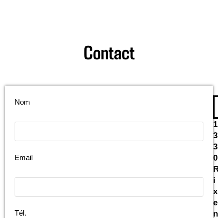
Contact
Nom
1
3
3
Email
0
i
x
e
Tél.
n