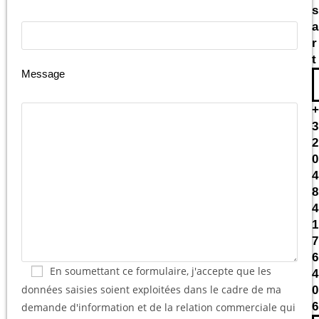
s
a
r
t
Message
+
3
2
0
4
8
4
1
7
6
En soumettant ce formulaire, j'accepte que les
4
données saisies soient exploitées dans le cadre de ma
0
6
demande d'information et de la relation commerciale qui