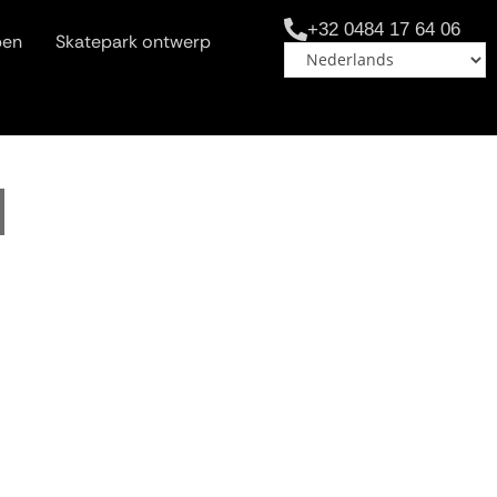
+32 0484 17 64 06
pen
Skatepark ontwerp