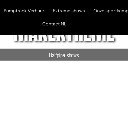
Pumptrack Verhuur
Extreme shows
Onze sportkam
MAXEXTRÊME
Contact NL
Extreme sportcursussen