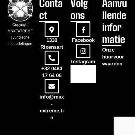
Conta
Volg
Aanvu
ct
ons
llende
infor
Copyright
MAXEXTREME
matie
| Juridische
1330
Facebook
mededelingen
Rixensart
Onze
huurvoor
Instagram
waarden
+32 0484
17 64 06
info@max
-
extreme.b
e