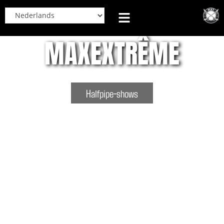
MAXEXTRÊME
Halfpipe-shows