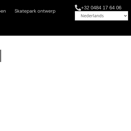
+32 0484 17 64 06
pen
Skatepark ontwerp