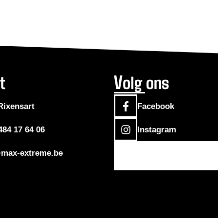
t
Volg ons
Rixensart
Facebook
484 17 64 06
Instagram
max-extreme.be