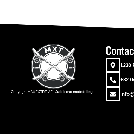
Contac
1330 
+32 0
Copyright MAXEXTREME | Juridische mededelingen
info@