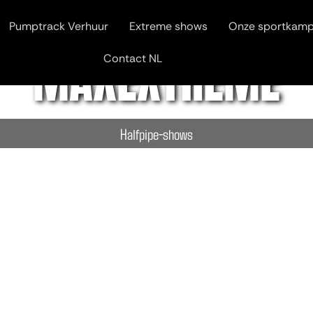
Pumptrack Verhuur
Extreme shows
Onze sportkam
MAXEXTRÊME
Contact NL
Halfpipe-shows